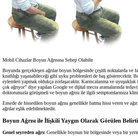
Mobil Cihazlar Boyun Ağrısına Sebep Olabilir
Boyunda gerçekleşen ağrılar boyun bölgesinde çeşitli noktalarda ve far
kısıtlılığı yaşanabileceği gibi uyku problemleri de baş gösterecektir. 
eylemleri yapmak oldukça zorlaşacaktır. Karıncalanma ve uyuşukluk ile
çok ağrıyor” diye yapılan Google ve dijital mecra aramalarında tedav
doktorunuzla görüşmeli ve boyun ağrısı ile ilgili semptomlarınıza kli
Ensede de hissedilen boyun ağrısı genellikle batma hissi veren ve ağır
ağrılar eşlik edebilmektedir.
Boyun Ağrısı ile İlişkili Yaygın Olarak Görülen Belirti
Genel seyreden ağrı:
Genellikle boynun bir bölgesinde veya bir yerin