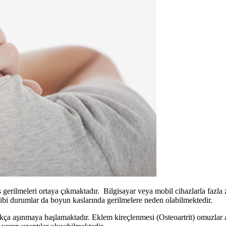
gerilmeleri ortaya çıkmaktadır. Bilgisayar veya mobil cihazlarla fazla 
gibi durumlar da boyun kaslarında gerilmelere neden olabilmektedir.
kça aşınmaya başlamaktadır. Eklem kireçlenmesi (Osteoartrit) omuzlar a