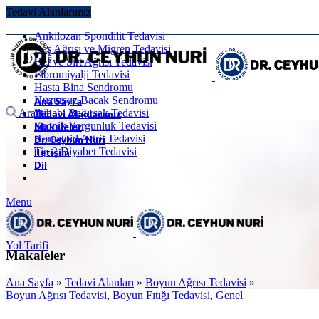
Tedavi Alanlarımız
Ankilozan Spondilit Tedavisi
Baş Ağrısı ve Migren Tedavisi
Bel ve Sırt Ağrısı Tedavisi
Fibromiyalji Tedavisi
Hasta Bina Sendromu
Huzursuz Bacak Sendromu
Ana Sayfa
Arama
İltihabi Bağırsak Tedavisi
Tedavi Alanlarımız
Kronik Yorgunluk Tedavisi
Makaleler
Romatoid Artrit Tedavisi
Dr. Ceyhun Nuri
Tip 2 Diyabet Tedavisi
İletişim
Dil
Menu
Yol Tarifi
Makaleler
Ana Sayfa
»
Tedavi Alanları
»
Boyun Ağrısı Tedavisi
»
Boyun Ağrısı Tedavisi
,
Boyun Fıtığı Tedavisi
,
Genel