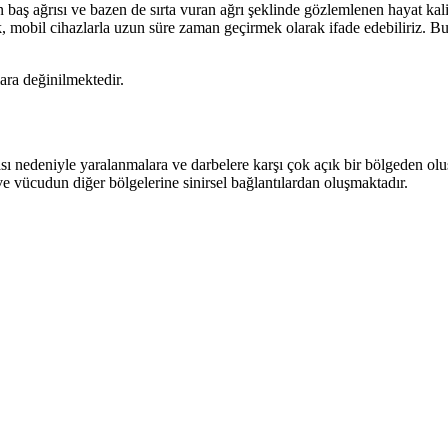
ş ağrısı ve bazen de sırta vuran ağrı şeklinde gözlemlenen hayat kalit
 mobil cihazlarla uzun süre zaman geçirmek olarak ifade edebiliriz. Bun
lara değinilmektedir.
sı nedeniyle yaralanmalara ve darbelere karşı çok açık bir bölgeden ol
 ve vücudun diğer bölgelerine sinirsel bağlantılardan oluşmaktadır.