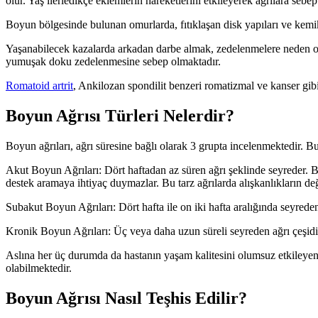
olur. Yaş ilerledikçe eklemlerin hareketlerini etkileyerek ağrılara sebe
Boyun bölgesinde bulunan omurlarda, fıtıklaşan disk yapıları ve kemik 
Yaşanabilecek kazalarda arkadan darbe almak, zedelenmelere neden ola
yumuşak doku zedelenmesine sebep olmaktadır.
Romatoid artrit
, Ankilozan spondilit benzeri romatizmal ve kanser gibi
Boyun Ağrısı Türleri Nelerdir?
Boyun ağrıları, ağrı süresine bağlı olarak 3 grupta incelenmektedir. Bu
Akut Boyun Ağrıları: Dört haftadan az süren ağrı şeklinde seyreder. Bu
destek aramaya ihtiyaç duymazlar. Bu tarz ağrılarda alışkanlıkların de
Subakut Boyun Ağrıları: Dört hafta ile on iki hafta aralığında seyreden 
Kronik Boyun Ağrıları: Üç veya daha uzun süreli seyreden ağrı çeşidi
Aslına her üç durumda da hastanın yaşam kalitesini olumsuz etkiley
olabilmektedir.
Boyun Ağrısı Nasıl Teşhis Edilir?