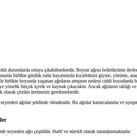
klı durumlarda ortaya çıkabilmektedir. Boyun ağrısı belirtilerinin iler
Bununla birlikte günlük rutin hayatınızda kıyafetinizi giyme, yürüme, ara
 birlikte boyunda yaşanan ağrıların artışının nedeni ciddi boyutlarda b
iye yönelik birçok içerik ve kaynak çıkacaktır. Ancak ağrıların sıklığ
nik olarak çözüm üretmeniz gerekmektedir.
 seyreden ağrılar şeklinde olmaktadır. Bu ağrılar karıncalanma ve uyuşm
ler
de seyreden ağrı çeşididir. Hafif ve sürekli olarak tanımlanmaktadır.