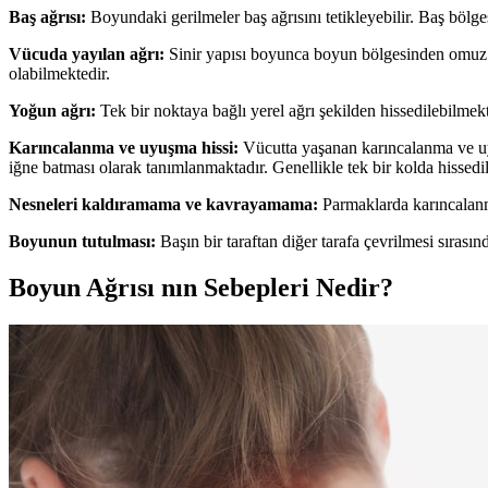
Baş ağrısı:
Boyundaki gerilmeler baş ağrısını tetikleyebilir. Baş bölges
Vücuda yayılan ağrı:
Sinir yapısı boyunca boyun bölgesinden omuz bö
olabilmektedir.
Yoğun ağrı:
Tek bir noktaya bağlı yerel ağrı şekilden hissedilebilmekt
Karıncalanma ve uyuşma hissi:
Vücutta yaşanan karıncalanma ve uy
iğne batması olarak tanımlanmaktadır. Genellikle tek bir kolda hissedi
Nesneleri kaldıramama ve kavrayamama:
Parmaklarda karıncalanm
Boyunun tutulması:
Başın bir taraftan diğer tarafa çevrilmesi sırası
Boyun Ağrısı nın Sebepleri Nedir?