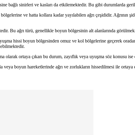
ine bağlı sinirleri ve kasları da etkilemektedir. Bu gibi durumlarda geri
lgelerine ve hatta kollara kadar yayılabilen ağrı çeşididir. Ağrının şi
edir. Bu ağrı türü, genellikle boyun bölgesinin alt alanlarında görülmekt
uşma hissi boyun bölgesinden omuz ve kol bölgelerine geçerek oradan 
lebilmektedir.
a olarak ortaya çıkan bu durum, zayıflık veya uyuşma söz konusu ise o
nda veya boyun hareketlerinde ağrı ve zorlukların hissedilmesi ile ortaya