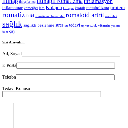
iltihap
iltihaplı romatizma
inflamasyon
iltihaplanma
Kolajen
protein
inflamatuar
metabolizma
karaciğer
kronik
Kas
kollajen
romatizma
romatoid artrit
romatizmal hastalıklar
sakroileit
sağlık
stres
tedavi
sağlıklı beslenme
su
vitamin
uykusuzluk
yaşam
çay
tarzı
Sizi Arayalım
Ad, Soyad
E-Posta
Telefon
Tedavi Konusu