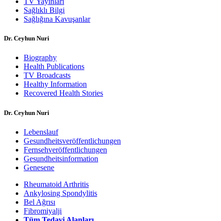
TV Yayınları
Sağlıklı Bilgi
Sağlığına Kavuşanlar
Dr. Ceyhun Nuri
Biography
Health Publications
TV Broadcasts
Healthy Information
Recovered Health Stories
Dr. Ceyhun Nuri
Lebenslauf
Gesundheitsveröffentlichungen
Fernsehveröffentlichungen
Gesundheitsinformation
Genesene
Rheumatoid Arthritis
Ankylosing Spondylitis
Bel Ağrısı
Fibromiyalji
Tüm Tedavi Alanları