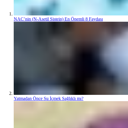
NAC’nin (N-Asetil Sistein) En Önemli 8 Faydası
Yatmadan Önce Su İçmek Sağlıklı mı?