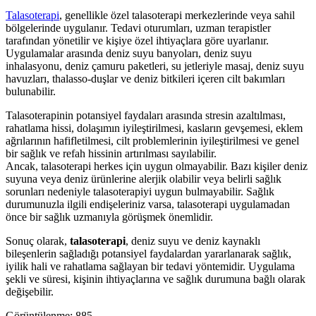
Talasoterapi
, genellikle özel talasoterapi merkezlerinde veya sahil
bölgelerinde uygulanır. Tedavi oturumları, uzman terapistler
tarafından yönetilir ve kişiye özel ihtiyaçlara göre uyarlanır.
Uygulamalar arasında deniz suyu banyoları, deniz suyu
inhalasyonu, deniz çamuru paketleri, su jetleriyle masaj, deniz suyu
havuzları, thalasso-duşlar ve deniz bitkileri içeren cilt bakımları
bulunabilir.
Talasoterapinin potansiyel faydaları arasında stresin azaltılması,
rahatlama hissi, dolaşımın iyileştirilmesi, kasların gevşemesi, eklem
ağrılarının hafifletilmesi, cilt problemlerinin iyileştirilmesi ve genel
bir sağlık ve refah hissinin artırılması sayılabilir.
Ancak, talasoterapi herkes için uygun olmayabilir. Bazı kişiler deniz
suyuna veya deniz ürünlerine alerjik olabilir veya belirli sağlık
sorunları nedeniyle talasoterapiyi uygun bulmayabilir. Sağlık
durumunuzla ilgili endişeleriniz varsa, talasoterapi uygulamadan
önce bir sağlık uzmanıyla görüşmek önemlidir.
Sonuç olarak,
talasoterapi
, deniz suyu ve deniz kaynaklı
bileşenlerin sağladığı potansiyel faydalardan yararlanarak sağlık,
iyilik hali ve rahatlama sağlayan bir tedavi yöntemidir. Uygulama
şekli ve süresi, kişinin ihtiyaçlarına ve sağlık durumuna bağlı olarak
değişebilir.
Görüntülenme:
885