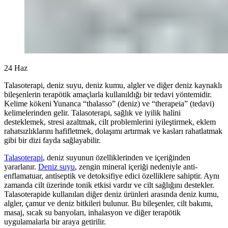
24
Haz
Talasoterapi, deniz suyu, deniz kumu, algler ve diğer deniz kaynaklı
bileşenlerin terapötik amaçlarla kullanıldığı bir tedavi yöntemidir.
Kelime kökeni Yunanca “thalasso” (deniz) ve “therapeia” (tedavi)
kelimelerinden gelir. Talasoterapi, sağlık ve iyilik halini
desteklemek, stresi azaltmak, cilt problemlerini iyileştirmek, eklem
rahatsızlıklarını hafifletmek, dolaşımı artırmak ve kasları rahatlatmak
gibi bir dizi fayda sağlayabilir.
Talasoterapi
, deniz suyunun özelliklerinden ve içeriğinden
yararlanır.
Deniz suyu
, zengin mineral içeriği nedeniyle anti-
enflamatuar, antiseptik ve detoksifiye edici özelliklere sahiptir. Aynı
zamanda cilt üzerinde tonik etkisi vardır ve cilt sağlığını destekler.
Talasoterapide kullanılan diğer deniz ürünleri arasında deniz kumu,
algler, çamur ve deniz bitkileri bulunur. Bu bileşenler, cilt bakımı,
masaj, sıcak su banyoları, inhalasyon ve diğer terapötik
uygulamalarla bir araya getirilir.