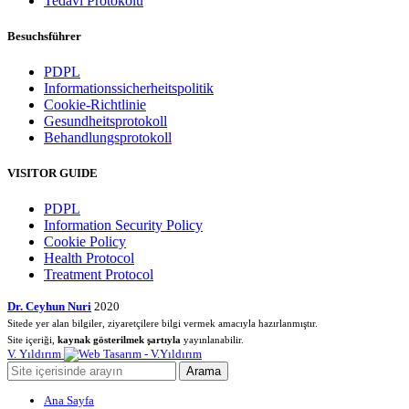
Tedavi Protokolü
Besuchsführer
PDPL
Informationssicherheitspolitik
Cookie-Richtlinie
Gesundheitsprotokoll
Behandlungsprotokoll
VISITOR GUIDE
PDPL
Information Security Policy
Cookie Policy
Health Protocol
Treatment Protocol
Dr. Ceyhun Nuri
2020
Sitede yer alan bilgiler, ziyaretçilere bilgi vermek amacıyla hazırlanmıştır.
Site içeriği,
kaynak gösterilmek şartıyla
yayınlanabilir.
V. Yıldırım
Arama
Ana Sayfa