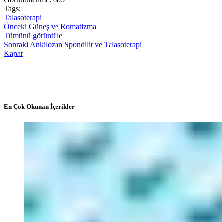
Tags:
Talasoterapi
Önceki
Güneş ve Romatizma
Tümünü görüntüle
Sonraki
Ankilozan Spondilit ve Talasoterapi
Kapat
En Çok Okunan İçerikler