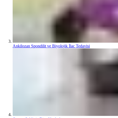
Ankilozan Spondilit ve Biyolojik İlaç Tedavisi