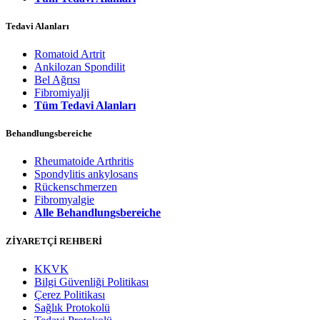
Tedavi Alanları
Romatoid Artrit
Ankilozan Spondilit
Bel Ağrısı
Fibromiyalji
Tüm Tedavi Alanları
Behandlungsbereiche
Rheumatoide Arthritis
Spondylitis ankylosans
Rückenschmerzen
Fibromyalgie
Alle Behandlungsbereiche
ZİYARETÇİ REHBERİ
KKVK
Bilgi Güvenliği Politikası
Çerez Politikası
Sağlık Protokolü