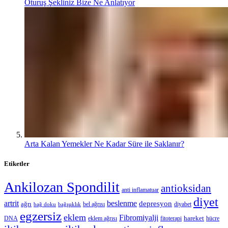
Oturuş Şekliniz Bize Ne Anlatıyor
Arta Kalan Yemekler Ne Kadar Süre ile Saklanır?
Etiketler
Ankilozan Spondilit
antioksidan
anti inflamatuar
diyet
artrit
beslenme
depresyon
ağrı
bel ağrısı
diyabet
bağ doku
bağışıklık
egzersiz
eklem
Fibromiyalji
hareket
DNA
eklem ağrısı
fitoterapi
hücre